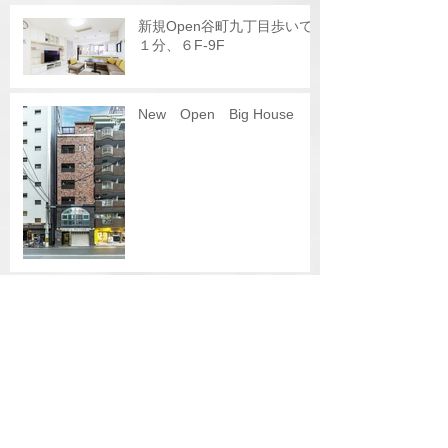
新規Open谷町九丁目歩いて
１分、６F-9F
New Open Big House
每周一个日本的小窍门-也算
是学习总结
Do not miss Kobe