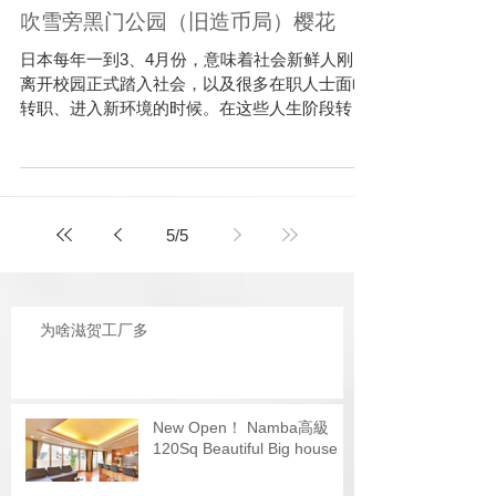
吹雪旁黑门公园（旧造币局）樱花
日本每年一到3、4月份，意味着社会新鲜人刚刚
离开校园正式踏入社会，以及很多在职人士面临
转职、进入新环境的时候。在这些人生阶段转折
的时刻，总有日本的国花——樱花陪伴见证着各
个相聚与离别的场面。 每年到了樱花季节，日本
人都喜欢相约三朋好友一同前往赏花，有人可能
只是到住处附近的公...
5
/
5
为啥滋贺工厂多
New Open！ Namba高級
120Sq Beautiful Big house