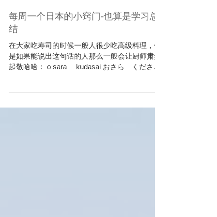
每周一个日本的小窍门-也算是学习总
结
在大家吃寿司的时候一般人很少吃高级料理，但
是如果能说出这句话的人那么一般会让厨师肃然
起敬哈哈： o sara kudasai おさら ください
详情参见：
https://www.jalan.net/news/article/229521/2...