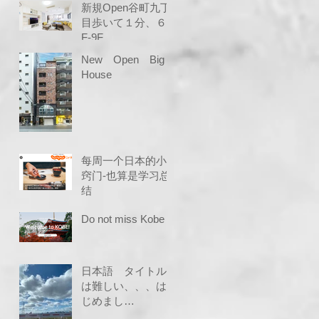
新規Open谷町九丁
目歩いて１分、６
F-9F
New Open Big
House
每周一个日本的小
窍门-也算是学习总
结
Do not miss Kobe
日本語 タイトル
は難しい、、、は
じめまし
て、、、、わわわ