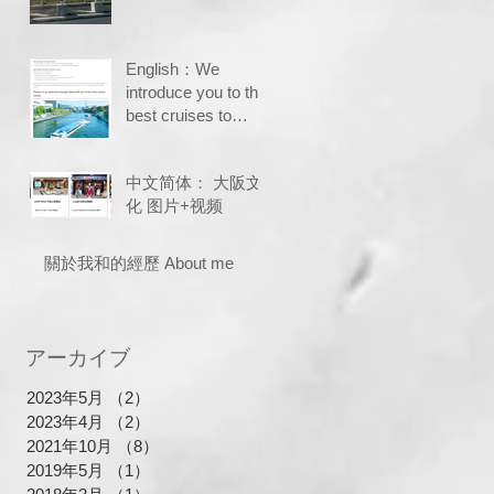
たしはKOTENUで
す
English：We
introduce you to the
best cruises to
complement your
travels
中文简体： 大阪文
化 图片+视频
關於我和的經歷 About me
アーカイブ
2023年5月
（2）
2件の記事
2023年4月
（2）
2件の記事
2021年10月
（8）
8件の記事
2019年5月
（1）
1件の記事