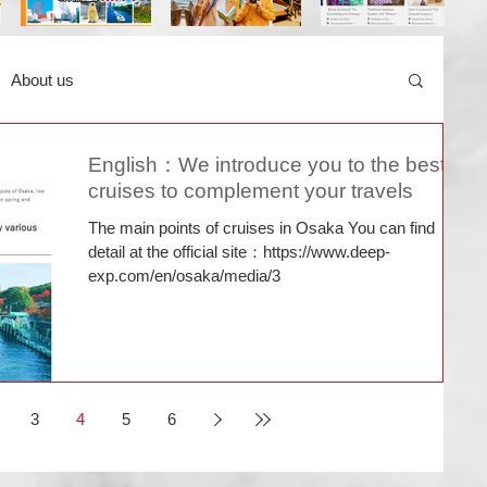
About us
English：We introduce you to the best
cruises to complement your travels
The main points of cruises in Osaka You can find
detail at the official site：https://www.deep-
exp.com/en/osaka/media/3
3
4
5
6